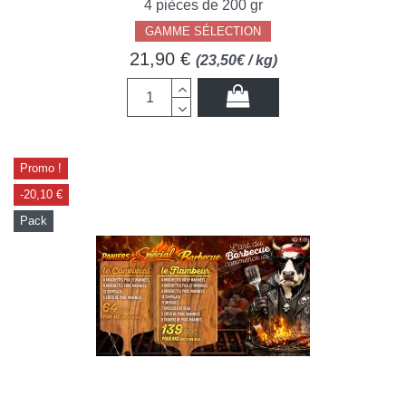
4 pièces de 200 gr
GAMME SÉLECTION
21,90 €
(23,50€ / kg)
Promo !
-20,10 €
Pack