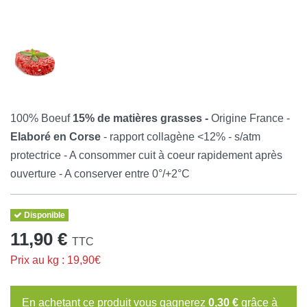
100% Boeuf
15% de matières grasses -
Origine France -
Elaboré en Corse
- rapport collagène <12% - s/atm
protectrice - A consommer cuit à coeur rapidement après
ouverture - A conserver entre 0°/+2°C
Disponible
11,90 €
TTC
Prix au kg : 19,90€
En achetant ce produit vous gagnerez
0,30 €
grâce à