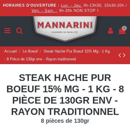
HORAIRES D'OUVERTURE :
Lun. - Jeu.
9h-13h30, 15h30-20h /
Ven. - Sam. :
9h-20h NON STOP !
0
Accueil
Le Boeuf
Steak Hache Pur Boeuf 15% Mg - 1 Kg
- 8 Pièce de 130gr env - Rayon traditionnel
STEAK HACHE PUR
BOEUF 15% MG - 1 KG - 8
PIÈCE DE 130GR ENV -
RAYON TRADITIONNEL
8 pièces de 130gr