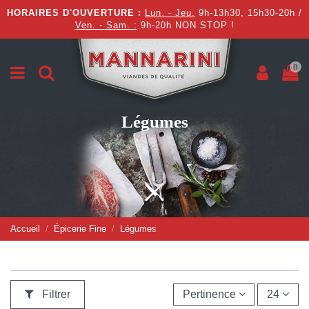
HORAIRES D'OUVERTURE :
Lun. - Jeu.
9h-13h30, 15h30-20h /
Ven. - Sam. :
9h-20h NON STOP !
0
Légumes
Accueil
Épicerie Fine
Légumes
Filtrer
Pertinence
24