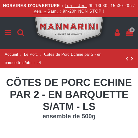
HORAIRES D'OUVERTURE :
Lun. - Jeu.
9h-13h30, 15h30-20h /
Ven. - Sam. :
9h-20h NON STOP !
0
Accueil
Le Porc
Côtes de Porc Echine par 2 - en
barquette s/atm - LS
CÔTES DE PORC ECHINE
PAR 2 - EN BARQUETTE
S/ATM - LS
ensemble de 500g