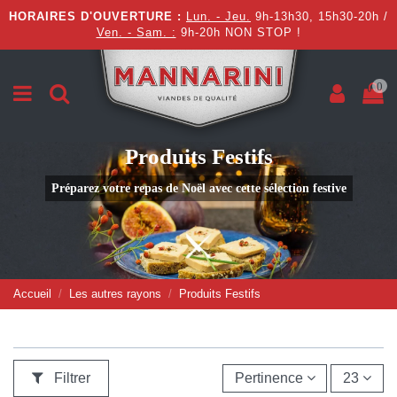
HORAIRES D'OUVERTURE :
Lun. - Jeu.
9h-13h30, 15h30-20h /
Ven. - Sam. :
9h-20h NON STOP !
0
Produits Festifs
Préparez votre repas de Noël avec cette sélection festive
Accueil
Les autres rayons
Produits Festifs
Filtrer
Pertinence
23