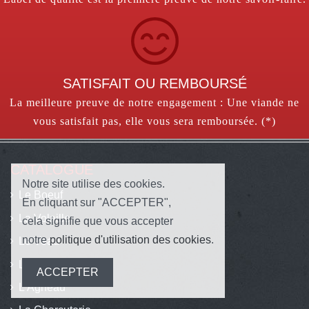
SATISFAIT OU REMBOURSÉ
La meilleure preuve de notre engagement : Une viande ne
vous satisfait pas, elle vous sera remboursée. (*)
CATALOGUE
Notre site utilise des cookies.
Le Boeuf
En cliquant sur "ACCEPTER",
La Volaille
cela signifie que vous accepter
notre
politique d'utilisation des cookies
.
Le Veau
Le Porc
ACCEPTER
L'Agneau