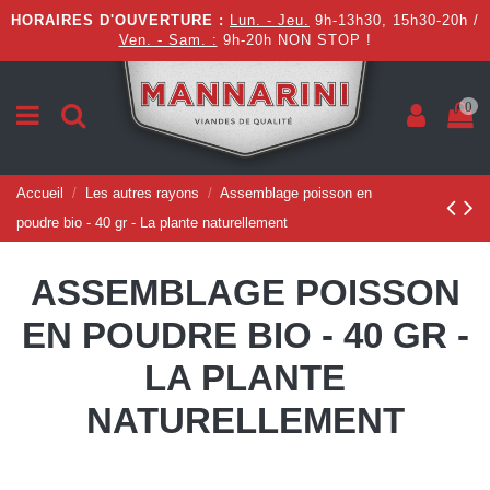
HORAIRES D'OUVERTURE :
Lun. - Jeu.
9h-13h30, 15h30-20h /
Ven. - Sam. :
9h-20h NON STOP !
0
Accueil
Les autres rayons
Assemblage poisson en
poudre bio - 40 gr - La plante naturellement
ASSEMBLAGE POISSON
EN POUDRE BIO - 40 GR -
LA PLANTE
NATURELLEMENT