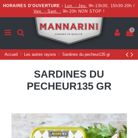
HORAIRES D'OUVERTURE :
Lun. - Jeu.
9h-13h30, 15h30-20h /
Ven. - Sam. :
9h-20h NON STOP !
0
Accueil
Les autres rayons
Sardines du pecheur135 gr
SARDINES DU
PECHEUR135 GR