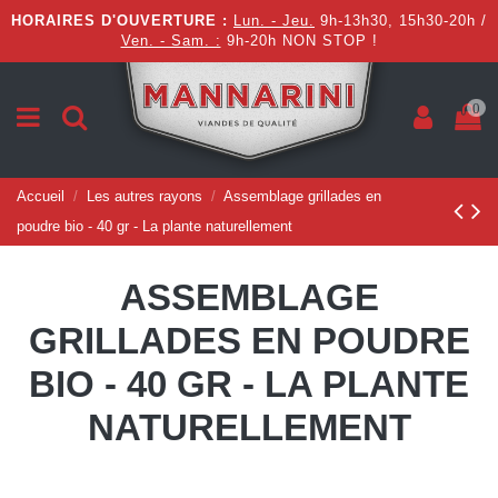
HORAIRES D'OUVERTURE :
Lun. - Jeu.
9h-13h30, 15h30-20h /
Ven. - Sam. :
9h-20h NON STOP !
0
Accueil
Les autres rayons
Assemblage grillades en
poudre bio - 40 gr - La plante naturellement
ASSEMBLAGE
GRILLADES EN POUDRE
BIO - 40 GR - LA PLANTE
NATURELLEMENT