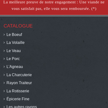
La meilleure preuve de notre engagement : Une viande ne
vous satisfait pas, elle vous sera remboursée. (*)
CATALOGUE
Le Boeuf
La Volaille
Le Veau
Le Porc
L'Agneau
La Charcuterie
Rayon Traiteur
La Rotisserie
Épicerie Fine
Les autres rayons