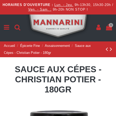
HORAIRES D'OUVERTURE :
Lun. - Jeu.
9h-13h30, 15h30-20h /
Ven. - Sam. :
9h-20h NON STOP !
0
Accueil
Épicerie Fine
Assaisonnement
Sauce aux
Cépes - Christian Potier - 180gr
SAUCE AUX CÉPES -
CHRISTIAN POTIER -
180GR