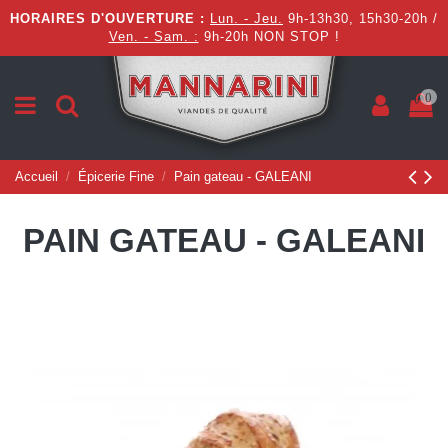
HORAIRES D'OUVERTURE :
Lun. - Jeu.
9h-13h30, 15h30-20h /
Ven. - Sam. :
9h-20h NON STOP !
0
Accueil
Épicerie Fine
Pain gateau - GALEANI
PAIN GATEAU - GALEANI