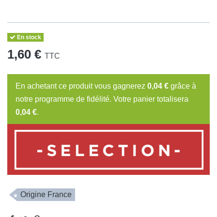
En stock
1,60 €
TTC
En achetant ce produit vous gagnerez
0,04 €
grâce à
notre programme de fidélité. Votre panier totalisera
0,04 €
.
Origine France