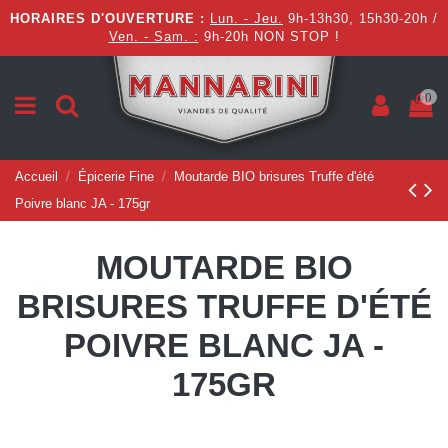
HORAIRES D'OUVERTURE :
Lun. - Jeu.
9h-13h30, 15h30-20h /
Ven. - Sam. :
9h-20h NON STOP !
0
Accueil
Épicerie Fine
Moutarde BIO brisures Truffe d'été
Poivre blanc JA - 175gr
MOUTARDE BIO
BRISURES TRUFFE D'ÉTÉ
POIVRE BLANC JA -
175GR