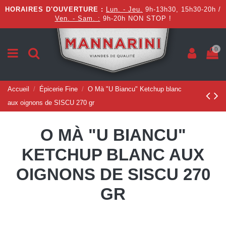
HORAIRES D'OUVERTURE :
Lun. - Jeu.
9h-13h30, 15h30-20h /
Ven. - Sam. :
9h-20h NON STOP !
0
Accueil
Épicerie Fine
O Mà "U Biancu" Ketchup blanc
aux oignons de SISCU 270 gr
O MÀ "U BIANCU"
KETCHUP BLANC AUX
OIGNONS DE SISCU 270
GR