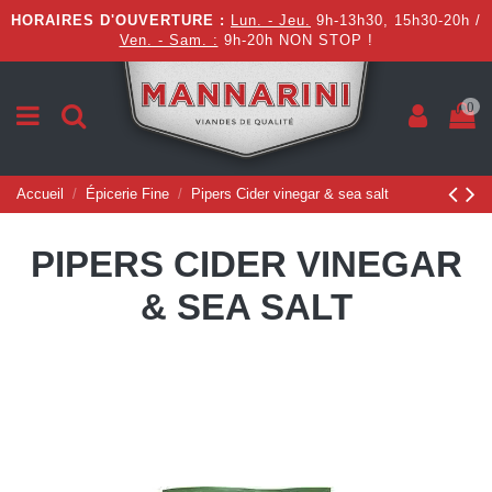
HORAIRES D'OUVERTURE :
Lun. - Jeu.
9h-13h30, 15h30-20h /
Ven. - Sam. :
9h-20h NON STOP !
0
Accueil
Épicerie Fine
Pipers Cider vinegar & sea salt
PIPERS CIDER VINEGAR
& SEA SALT