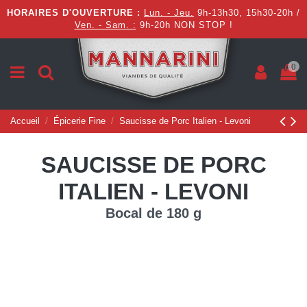
HORAIRES D'OUVERTURE :
Lun. - Jeu.
9h-13h30, 15h30-20h /
Ven. - Sam. :
9h-20h NON STOP !
0
Accueil
Épicerie Fine
Saucisse de Porc Italien - Levoni
SAUCISSE DE PORC
ITALIEN - LEVONI
Bocal de 180 g