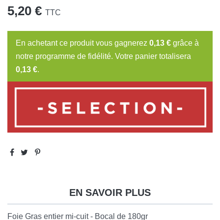
5,20 €
TTC
En achetant ce produit vous gagnerez
0,13 €
grâce à
notre programme de fidélité. Votre panier totalisera
0,13 €
.
EN SAVOIR PLUS
Foie Gras entier mi-cuit - Bocal de 180gr