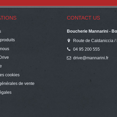
TIONS
CONTACT US
s
Boucherie Mannarini - Bo
produits
Route de Caldaniccia /
-nous
04 95 200 555
Drive
drive@mannarini.fr
te
es cookies
générales de vente
égales