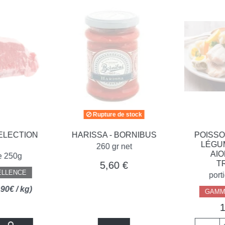
Rupture de stock
ION
HARISSA - BORNIBUS
POISSON VAP
LÉGUMES E
260 gr net
AIOLI- R
TRAITE
5,60 €
E
portion de
kg)
GAMME SÉLE
11,90 