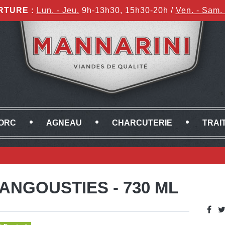
RTURE :
Lun. - Jeu.
9h-13h30, 15h30-20h /
Ven. - Sam. 
ORC
AGNEAU
CHARCUTERIE
TRAI
ANGOUSTIES - 730 ML