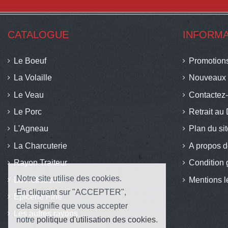
CATALOGUE
INFORMA
Le Boeuf
Promotion
La Volaille
Nouveaux 
Le Veau
Contactez
Le Porc
Retrait au 
L'Agneau
Plan du si
La Charcuterie
A propos d
Rayon Traiteur
Condition 
Notre site utilise des cookies.
La Rotisserie
Mentions l
En cliquant sur "ACCEPTER",
Épicerie Fine
cela signifie que vous accepter
Les autres rayons
notre
politique d'utilisation des cookies
.