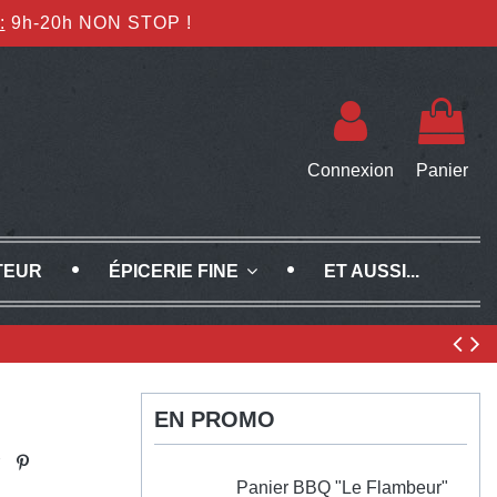
:
9h-20h NON STOP !
Connexion
Panier
TEUR
ET AUSSI...
ÉPICERIE FINE
EN PROMO
Panier BBQ "Le Flambeur"