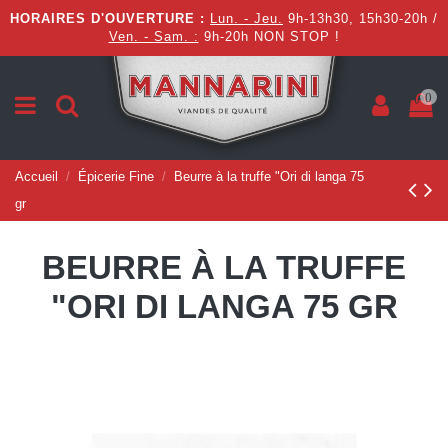
HORAIRES D'OUVERTURE :
Lun. - Jeu.
9h-13h30, 15h30-20h /
Ven. - Sam. :
9h-20h NON STOP !
0
Accueil
Épicerie Fine
Beurre à la truffe "Ori di langa 75
gr
BEURRE À LA TRUFFE
"ORI DI LANGA 75 GR