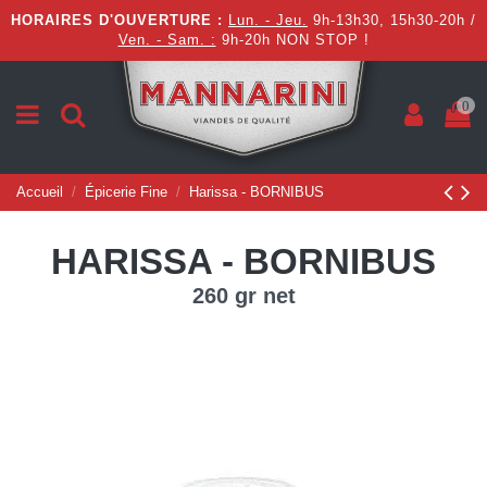
HORAIRES D'OUVERTURE :
Lun. - Jeu.
9h-13h30, 15h30-20h /
Ven. - Sam. :
9h-20h NON STOP !
0
Accueil
Épicerie Fine
Harissa - BORNIBUS
HARISSA - BORNIBUS
260 gr net