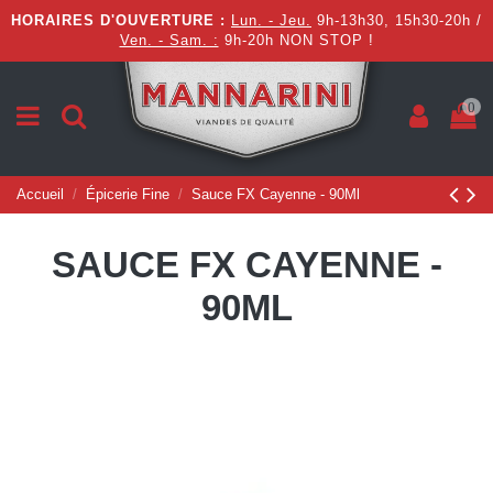
HORAIRES D'OUVERTURE :
Lun. - Jeu.
9h-13h30, 15h30-20h /
Ven. - Sam. :
9h-20h NON STOP !
0
Accueil
Épicerie Fine
Sauce FX Cayenne - 90Ml
SAUCE FX CAYENNE -
90ML