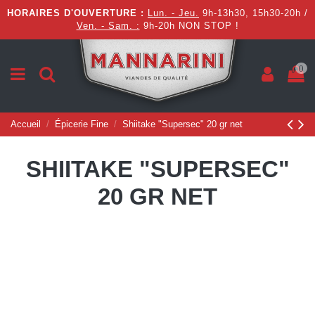
HORAIRES D'OUVERTURE :
Lun. - Jeu.
9h-13h30, 15h30-20h /
Ven. - Sam. :
9h-20h NON STOP !
0
Accueil
Épicerie Fine
Shiitake "Supersec" 20 gr net
SHIITAKE "SUPERSEC"
20 GR NET