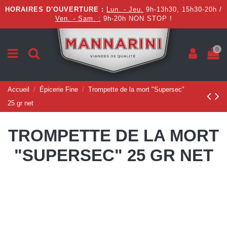
HORAIRES D'OUVERTURE :
Lun. - Jeu.
9h-13h30, 15h30-20h /
Ven. - Sam. :
9h-20h NON STOP !
0
Accueil
Épicerie Fine
Trompette de la mort "Supersec"
25 gr net
TROMPETTE DE LA MORT
"SUPERSEC" 25 GR NET