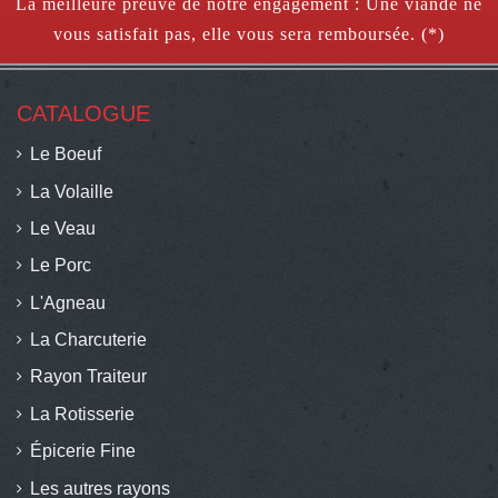
La meilleure preuve de notre engagement : Une viande ne
vous satisfait pas, elle vous sera remboursée. (*)
CATALOGUE
Le Boeuf
La Volaille
Le Veau
Le Porc
L'Agneau
La Charcuterie
Rayon Traiteur
La Rotisserie
Épicerie Fine
Les autres rayons