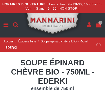
HORAIRES D'OUVERTURE :
Lun. - Jeu.
9h-13h30, 15h30-20h /
Ven. - Sam. :
9h-20h NON STOP !
0
Accueil
Épicerie Fine
Soupe épinard chèvre BIO - 750ml
- EDERKI
SOUPE ÉPINARD
CHÈVRE BIO - 750ML -
EDERKI
ensemble de 750ml