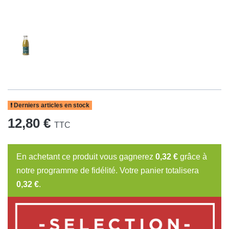
Derniers articles en stock
12,80 €
TTC
En achetant ce produit vous gagnerez
0,32 €
grâce à
notre programme de fidélité. Votre panier totalisera
0,32 €
.