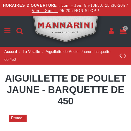
HORAIRES D'OUVERTURE :
Lun. - Jeu.
9h-13h30, 15h30-20h /
Ven. - Sam. :
9h-20h NON STOP !
0
Accueil
La Volaille
Aiguillette de Poulet Jaune - barquette
de 450
AIGUILLETTE DE POULET
JAUNE - BARQUETTE DE
450
Promo !