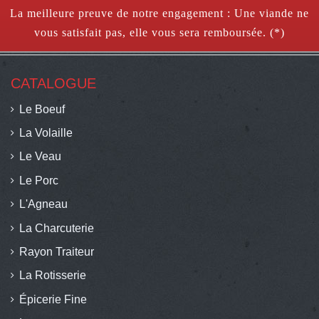
La meilleure preuve de notre engagement : Une viande ne
vous satisfait pas, elle vous sera remboursée. (*)
CATALOGUE
Le Boeuf
La Volaille
Le Veau
Le Porc
L'Agneau
La Charcuterie
Rayon Traiteur
La Rotisserie
Épicerie Fine