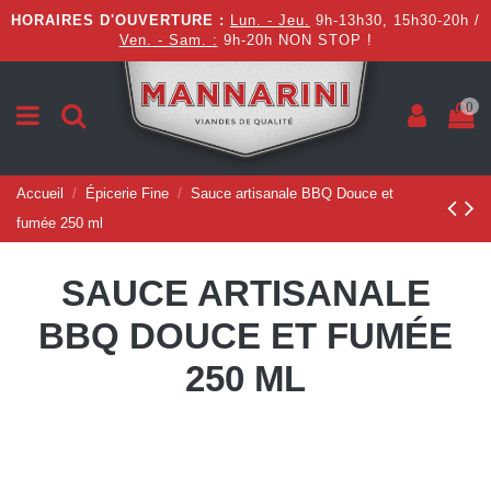
HORAIRES D'OUVERTURE :
Lun. - Jeu.
9h-13h30, 15h30-20h /
Ven. - Sam. :
9h-20h NON STOP !
0
Accueil
Épicerie Fine
Sauce artisanale BBQ Douce et
fumée 250 ml
SAUCE ARTISANALE
BBQ DOUCE ET FUMÉE
250 ML