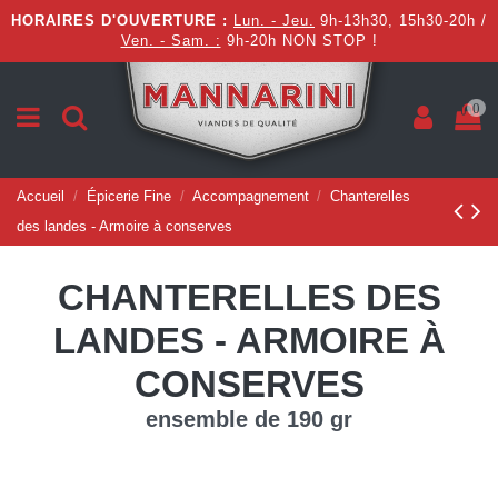
HORAIRES D'OUVERTURE :
Lun. - Jeu.
9h-13h30, 15h30-20h /
Ven. - Sam. :
9h-20h NON STOP !
0
Accueil
Épicerie Fine
Accompagnement
Chanterelles
des landes - Armoire à conserves
CHANTERELLES DES
LANDES - ARMOIRE À
CONSERVES
ensemble de 190 gr