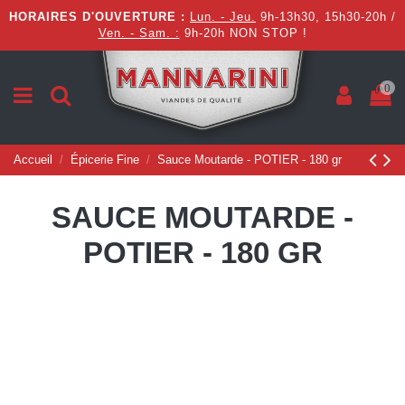
HORAIRES D'OUVERTURE :
Lun. - Jeu.
9h-13h30, 15h30-20h /
Ven. - Sam. :
9h-20h NON STOP !
0
Accueil
Épicerie Fine
Sauce Moutarde - POTIER - 180 gr
SAUCE MOUTARDE -
POTIER - 180 GR