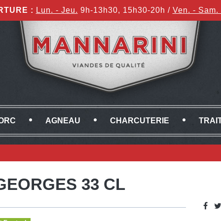
RTURE :
Lun. - Jeu.
9h-13h30, 15h30-20h /
Ven. - Sam. 
ORC
AGNEAU
CHARCUTERIE
TRAI
GEORGES 33 CL