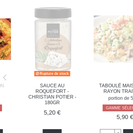
Rupture de stock
SAUCE AU
TABOULÉ MAISON X
ROQUEFORT -
RAYON TRAITEU
CHRISTIAN POTIER -
portion de 500g
180GR
GAMME SÉLECTION
5,20 €
5,90 €