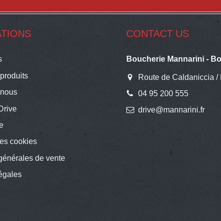
TIONS
CONTACT US
s
Boucherie Mannarini - Bo
produits
Route de Caldaniccia /
-nous
04 95 200 555
Drive
drive@mannarini.fr
te
es cookies
générales de vente
égales