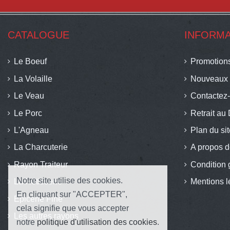
CATALOGUE
INFORMA
Le Boeuf
Promotion
La Volaille
Nouveaux 
Le Veau
Contactez
Le Porc
Retrait au 
L'Agneau
Plan du si
La Charcuterie
A propos d
Rayon Traiteur
Condition 
Notre site utilise des cookies.
La Rotisserie
Mentions l
En cliquant sur "ACCEPTER",
Épicerie Fine
cela signifie que vous accepter
Les autres rayons
notre
politique d'utilisation des cookies
.