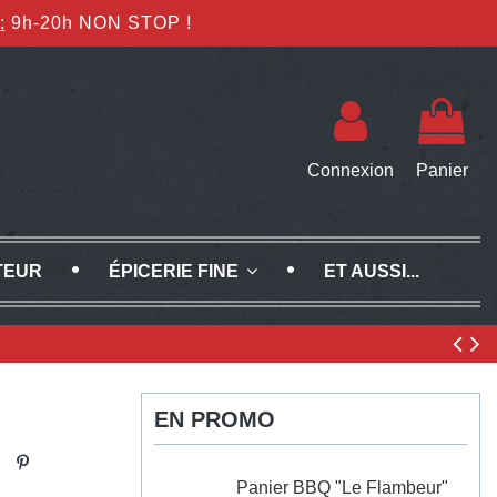
:
9h-20h NON STOP !
Connexion
Panier
TEUR
ET AUSSI...
ÉPICERIE FINE
EN PROMO
Panier BBQ "Le Flambeur"