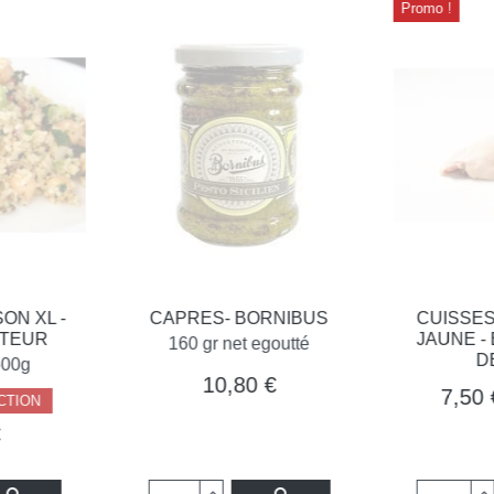
Promo !
L -
CAPRES- BORNIBUS
CUISSES DE 
R
JAUNE - BAR
160 gr net egoutté
DE 1K
10,80 €
7,50 €
(7,3